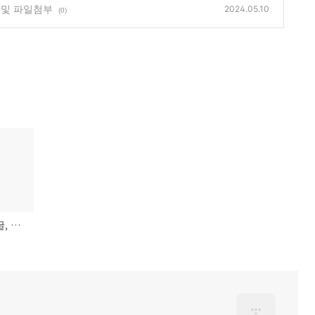
 및 파일첨부
2024.05.10
(0)
사직서 양식(서식) 한글, 워드 무료 다운로드 및 파일첨부