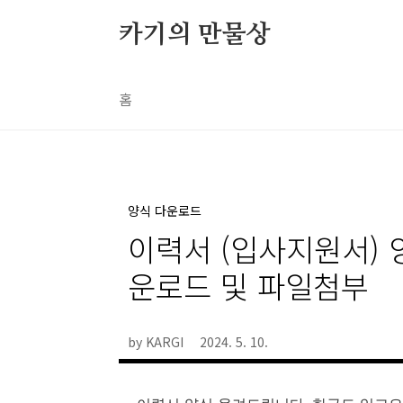
본문 바로가기
카기의 만물상
홈
양식 다운로드
이력서 (입사지원서) 양
운로드 및 파일첨부
by KARGI
2024. 5. 10.