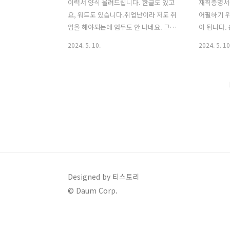
이력서 양식 올려드립니다. 한글도 있고
재직증명서는
요, 워드도 있습니다.취업난이라 저도 취
어필하기 위
업을 해야되는데 엄두도 안 나네요. 그래
이 됩니다.
도 우선 이력서부터라도 쓰고 나서 생각
발급할 때도
2024. 5. 10.
2024. 5. 10
을 해 봐야겠죠?? (버튼 누르면 이동하
되는데요. 
기 이런 것 X, 티스토리 첨부 파일입니다)
아닌 이상 
(제가 열심히 모아서 첨부한 거예요)
직접 떼어다
에 제출을
필요합니다.
고요. 티스
니 받아서 
누르면 어디
님) 워드랑
호에 맞춰서
Designed by 티스토리
© Daum Corp.